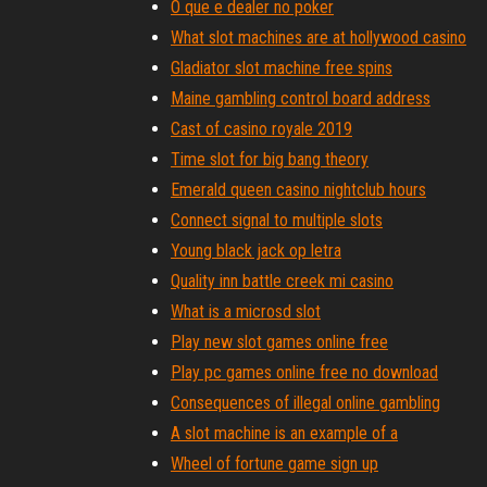
O que e dealer no poker
What slot machines are at hollywood casino
Gladiator slot machine free spins
Maine gambling control board address
Cast of casino royale 2019
Time slot for big bang theory
Emerald queen casino nightclub hours
Connect signal to multiple slots
Young black jack op letra
Quality inn battle creek mi casino
What is a microsd slot
Play new slot games online free
Play pc games online free no download
Consequences of illegal online gambling
A slot machine is an example of a
Wheel of fortune game sign up