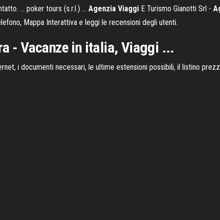
tto. ... poker tours (s.r.l.) ...
Agenzia
Viaggi
E Turismo Gianotti Srl -
A
lefono, Mappa Interattiva e leggi le recensioni degli utenti.
ra
- Vacanze in italia,
Viaggi
...
net, i documenti necessari, le ultime estensioni possibili, il listino prez