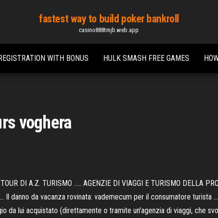
fastest way to build poker bankroll
casino888tmjb.web.app
REGISTRATION WITH BONUS
HULK SMASH FREE GAMES
HOW
urs voghera
 TOUR DI A.Z. TURISMO ..... AGENZIE DI VIAGGI E TURISMO DELLA PROVIN
l danno da vacanza rovinata: vademecum per il consumatore turista ... 
gio da lui acquistato (direttamente o tramite un'agenzia di viaggi, che svolg