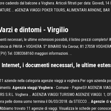
uore cadendo dal balcone a Voghera. Articoli filtrati per data: Giovedì, 
 ... aGENZIA VIAGGI POKER TOURS, ALIMENTARI ARNONE, BAR 88 SALA, 
rzi e dintorni - Virgilio
menti necessari, le ultime estensioni possibili, il listino prezzi comp
cia di PAVIA > VOGHERA. 5° BINARIO Via Cavour, 81 27058 VOGHER
 Tel. 0383368160 maggiori informazioni. ...
nternet, i documenti necessari, le ultime estensio
aziende nella categoria agenzie viaggi a voghera.Per ogni azienda potra
erimento.
Agenzia
viaggi
Voghera
- Comune - PagineSI! AGENZIA VIAGGI V
URS S.R.L. Voghera ... AGENZIA VIAGGI TURISMO AGENZIE VIAGGI. 1; Offe
vera pelle donna uomo termina il 06/03/2018. da STECCO ...
Agenzie
di
bbiamo trovato 11 agenzie di viaggi. Visualizza le schede per conoscere 