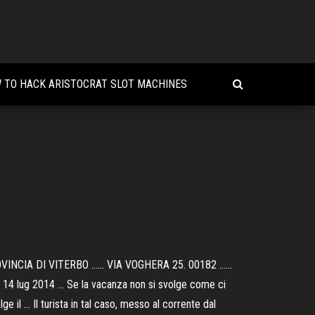
 TO HACK ARISTOCRAT SLOT MACHINES
CIA DI VITERBO ...... VIA VOGHERA 25. 00182 ......
14 lug 2014 ... Se la vacanza non si svolge come ci
e il ... Il turista in tal caso, messo al corrente dal