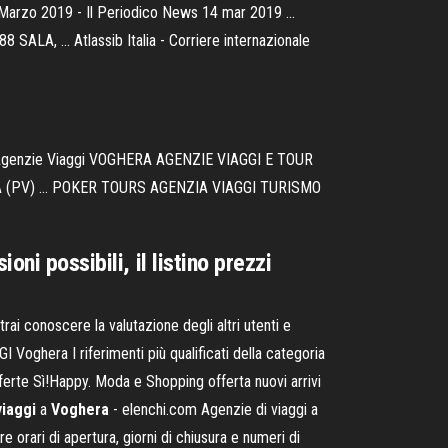
14 Marzo 2019 - Il Periodico News 14 mar 2019 ...
... Atlassib Italia - Corriere internazionale
leto! Agenzie Viaggi VOGHERA AGENZIE VIAGGI E TOUR
A (PV) ... POKER TOURS AGENZIA VIAGGI TURISMO
ni possibili, il listino prezzi
i conoscere la valutazione degli altri utenti e
oghera I riferimenti più qualificati della categoria
rte Sì!Happy. Moda e Shopping offerta nuovi arrivi
viaggi
a
Voghera
- elenchi.com Agenzie di viaggi a
orari di apertura, giorni di chiusura e numeri di